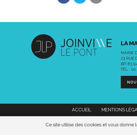
LA MA
MAIRIE 
23 RUE 
BP. 83 
TÉL. :
01
NOU
ACCUEIL
MENTIONS LÉG
Mairie de Joinville-le-Pont
01 49 76
Ce site utilise des cookies et vous donne 