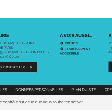
IRIE
À VOIR AUSSI...
R
DE JOINVILLE-LE-PONT
CRÉDITS
In
DE PARIS
ma
ETABLISSEMENT
94344 JOINVILLE-LE-PONT CEDEX
év
ACCESSIBLE
 49 76 60 00
S CONTACTER
ALES
DONNÉES PERSONNELLES
PLAN DU SITE
CRÉ
 60 00
Nous contacter
le contrôle sur ceux que vous souhaitez activer.
Données
Lien
Lie
personnelles
vers
ver
le
le