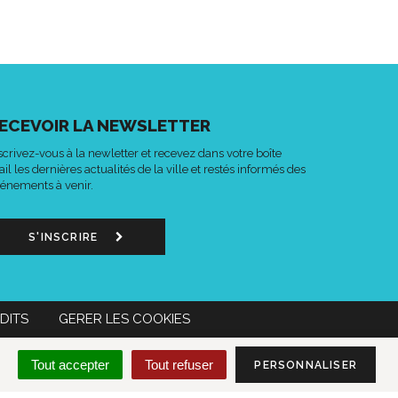
ECEVOIR LA NEWSLETTER
scrivez-vous à la newletter et recevez dans votre boîte
il les dernières actualités de la ville et restés informés des
énements à venir.
S'INSCRIRE
DITS
GERER LES COOKIES
n
Lien
Acce-
MON COMPTE CITOYEN
Tout accepter
Tout refuser
PERSONNALISER
s
vers
o
le