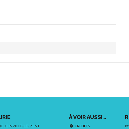
IRIE
À VOIR AUSSI...
R
DE JOINVILLE-LE-PONT
CRÉDITS
In