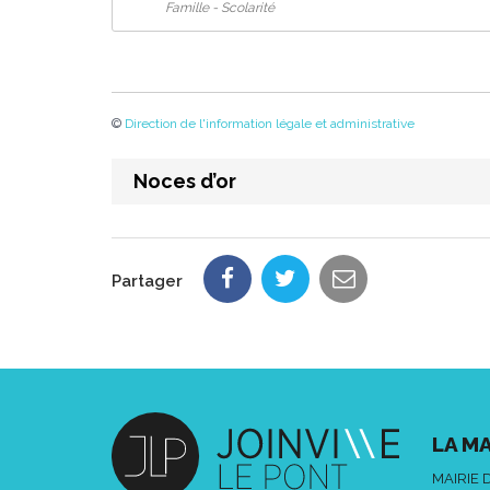
Famille - Scolarité
©
Direction de l'information légale et administrative
Noces d’or
Partager
LA MA
MAIRIE 