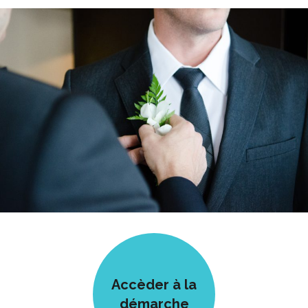
Accèder à la
démarche