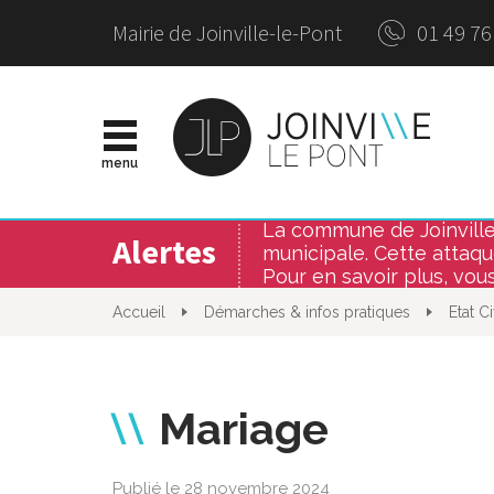
Panneau de gestion des cookies
Mairie de Joinville-le-Pont
01 49 76
Site
officie
de
menu
la
Ville
de
La commune de Joinville-l
Joinvil
Alertes
municipale. Cette attaque
le-
Pont
Pour en savoir plus, vous
Accueil
Démarches & infos pratiques
Etat Ci
Mariage
Publié le 28 novembre 2024