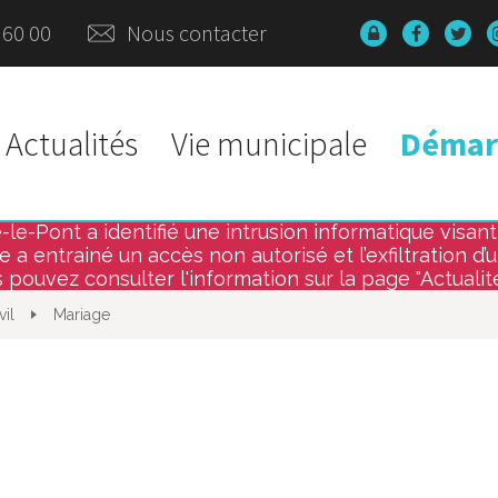
 60 00
Nous contacter
Données
Lien
Lie
personnelles
vers
ver
le
le
compte
co
Faceboo
Twi
l
Actualités
Vie municipale
Démarc
e-Pont a identifié une intrusion informatique visant l
le-
 a entrainé un accès non autorisé et l’exfiltration d’
 pouvez consulter l'information sur la page "Actualit
vil
Mariage