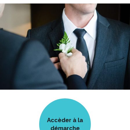
Accèder à la
démarche