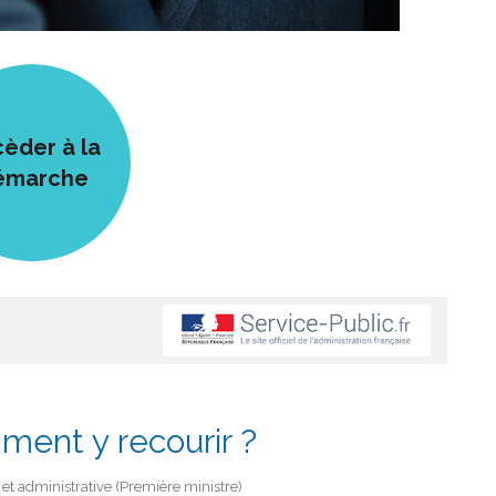
èder à la
émarche
ment y recourir ?
e et administrative (Première ministre)