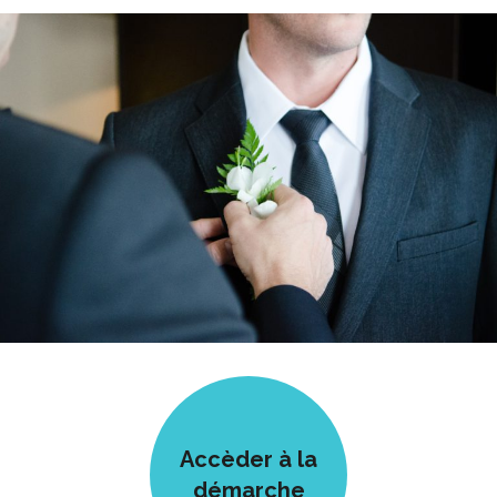
Accèder à la
démarche