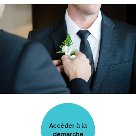
Accèder à la
démarche