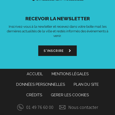
RECEVOIR LA NEWSLETTER
Inscrivez-vous à la newletter et recevez dans votre boîte mail les
dernières actualités de la ville et restés informés des événements à
venir.
S'INSCRIRE
ACCUEIL
MENTIONS LÉGALES
DONNÉES PERSONNELLES
PLAN DU SITE
CRÉDITS
GERER LES COOKIES
01 49 76 60 00
Nous contacter