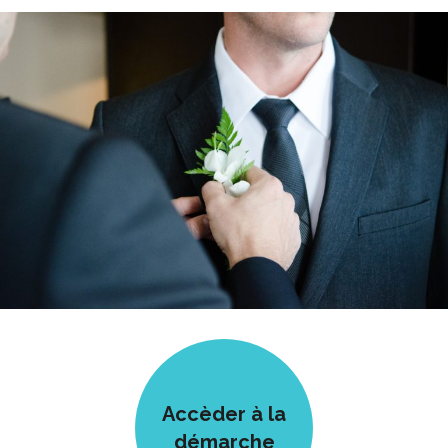
Accèder à la
démarche