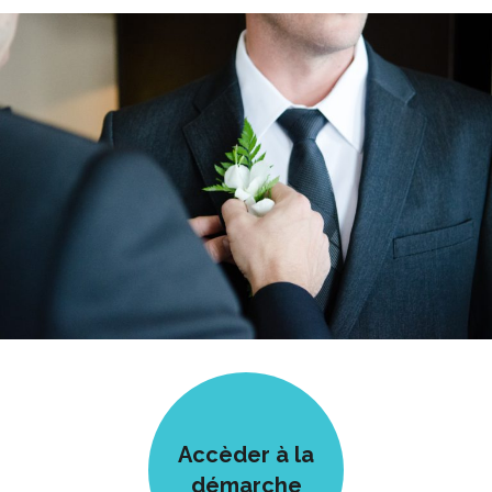
Accèder à la
démarche