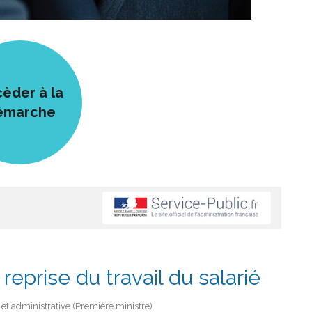
èder à la
émarche
reprise du travail du salarié
e et administrative (Première ministre)