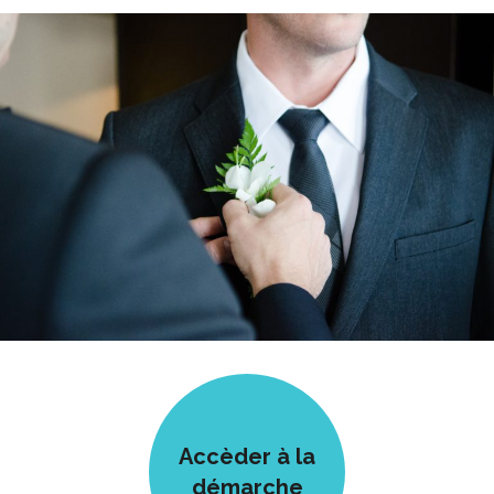
Accèder à la
démarche