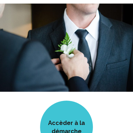
Accèder à la
démarche