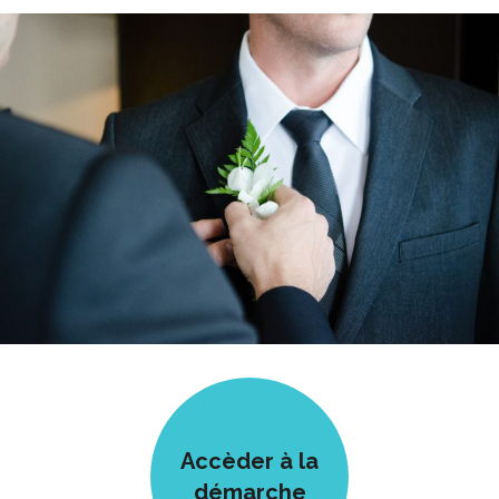
Accèder à la
démarche