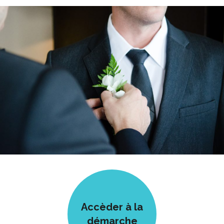
Accèder à la
démarche