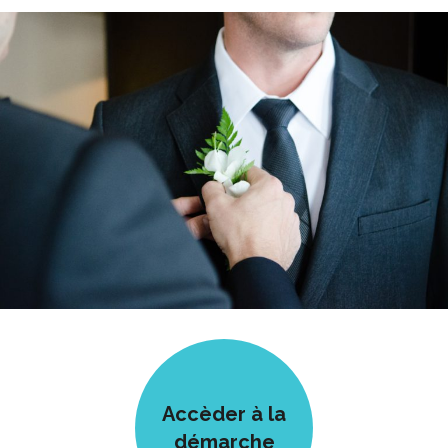
Accèder à la
démarche