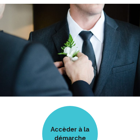
Accèder à la
démarche