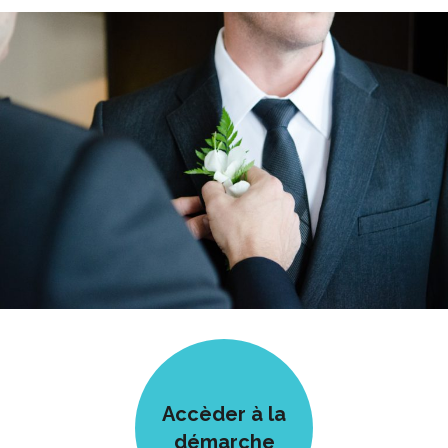
Accèder à la
démarche