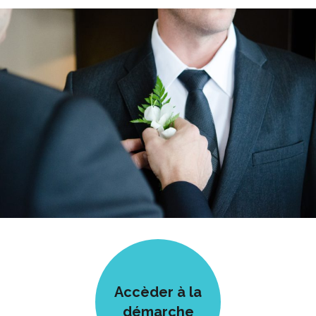
Accèder à la
démarche