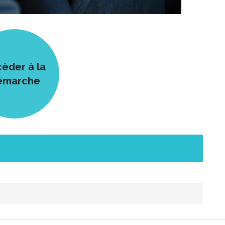
èder à la
émarche