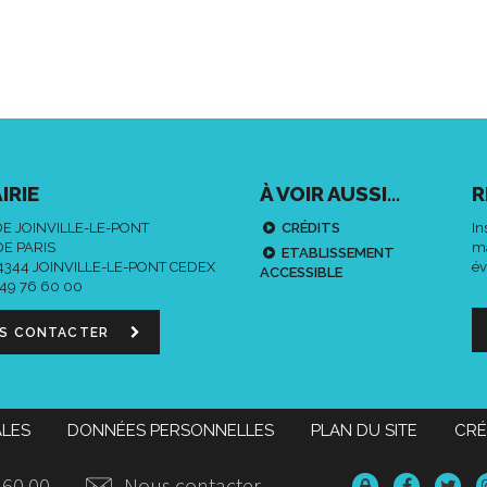
IRIE
À VOIR AUSSI...
R
DE JOINVILLE-LE-PONT
CRÉDITS
In
DE PARIS
ma
ETABLISSEMENT
94344 JOINVILLE-LE-PONT CEDEX
év
ACCESSIBLE
 49 76 60 00
S CONTACTER
ALES
DONNÉES PERSONNELLES
PLAN DU SITE
CRÉ
 60 00
Nous contacter
Données
Lien
Lie