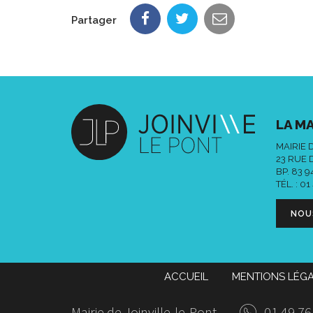
Partager
LA MA
MAIRIE 
23 RUE 
BP. 83 
TÉL. :
01
NOU
ACCUEIL
MENTIONS LÉG
Mairie de Joinville-le-Pont
01 49 76