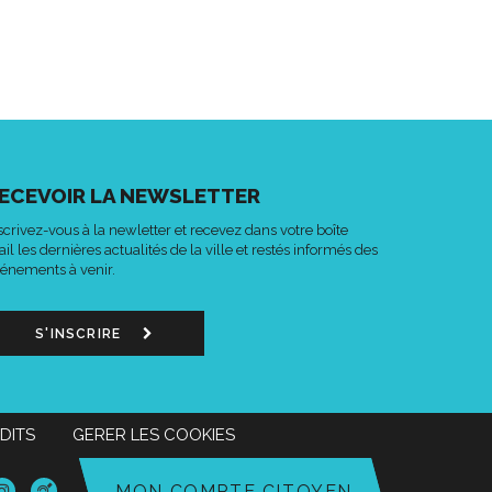
ECEVOIR LA NEWSLETTER
scrivez-vous à la newletter et recevez dans votre boîte
il les dernières actualités de la ville et restés informés des
énements à venir.
S'INSCRIRE
DITS
GERER LES COOKIES
n
Lien
Acce-
MON COMPTE CITOYEN