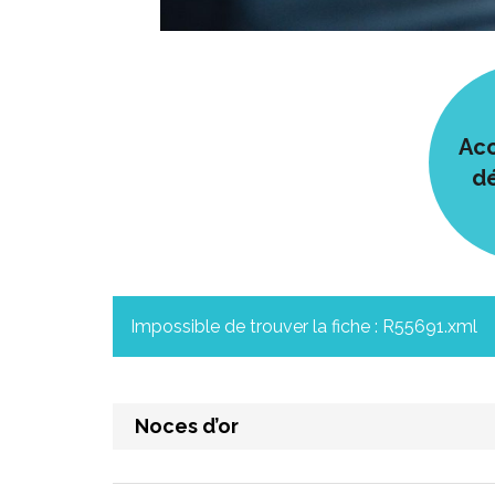
Acc
d
Impossible de trouver la fiche : R55691.xml
Noces d’or