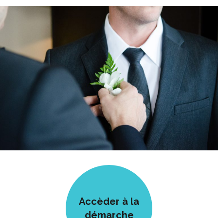
Accèder à la
démarche