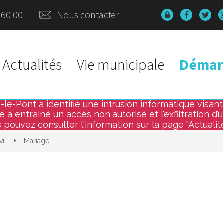
 60 00
Nous contacter
Données
Lien
Lie
personnelles
vers
ver
le
le
compte
co
Faceboo
Twi
l
Actualités
Vie municipale
Démarc
e-Pont a identifié une intrusion informatique visant l
le-
 a entrainé un accès non autorisé et l’exfiltration d’
 pouvez consulter l'information sur la page "Actualit
vil
Mariage