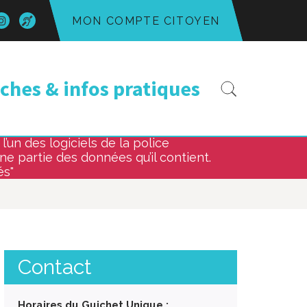
n
Lien
Acce-
MON COMPTE CITOYEN
s
vers
o
le
mpte
compte
k
tter
Instagram
Recherc
hes & infos pratiques
’un des logiciels de la police
une partie des données qu’il contient.
és"
Contact
Horaires du Guichet Unique :