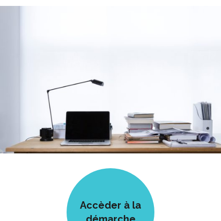
Accèder à la
démarche