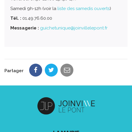
Samedi 9h-12h (voir la
liste des samedis ouverts
)
Tél. :
01.49.76.60.00
Messagerie :
guichetunique@joinvillelepont.fr
Partager