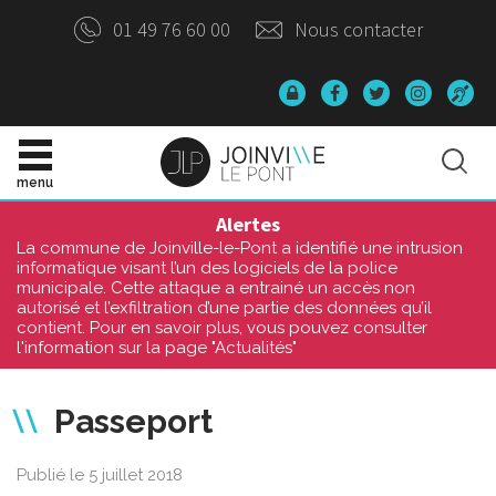
Panneau de gestion des cookies
01 49 76 60 00
Nous contacter
Données
Lien
Lien
Lien
Ac
personnelles
vers
vers
vers
o
le
le
le
compte
Site
compte
compte
Rec
Facebook
Twitter
Instagr
officiel
menu
de
la
Alertes
Ville
La commune de Joinville-le-Pont a identifié une intrusion
de
informatique visant l’un des logiciels de la police
Joinville-
municipale. Cette attaque a entrainé un accès non
le-
autorisé et l’exfiltration d’une partie des données qu’il
Pont
contient. Pour en savoir plus, vous pouvez consulter
l'information sur la page "Actualités"
Passeport
Publié le 5 juillet 2018