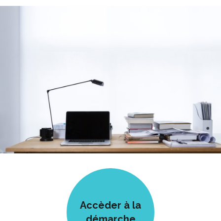
Accèder à la
démarche