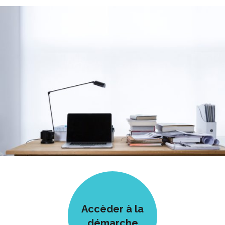
Accèder à la
démarche