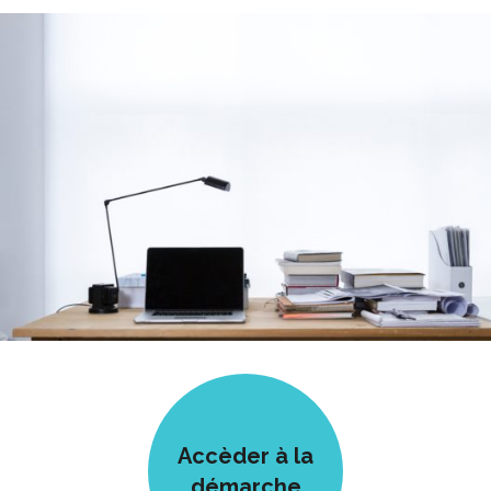
Accèder à la
démarche