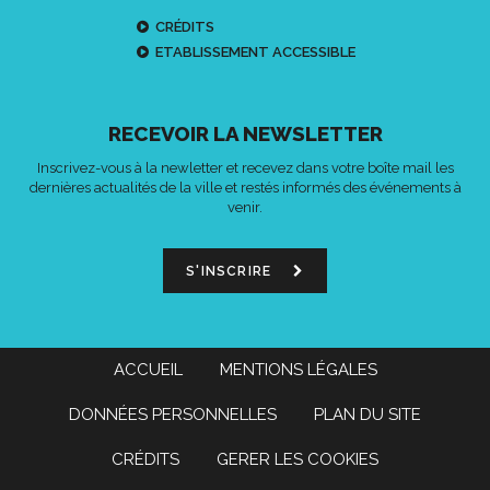
CRÉDITS
ETABLISSEMENT ACCESSIBLE
RECEVOIR LA NEWSLETTER
Inscrivez-vous à la newletter et recevez dans votre boîte mail les
dernières actualités de la ville et restés informés des événements à
venir.
S'INSCRIRE
ACCUEIL
MENTIONS LÉGALES
DONNÉES PERSONNELLES
PLAN DU SITE
CRÉDITS
GERER LES COOKIES