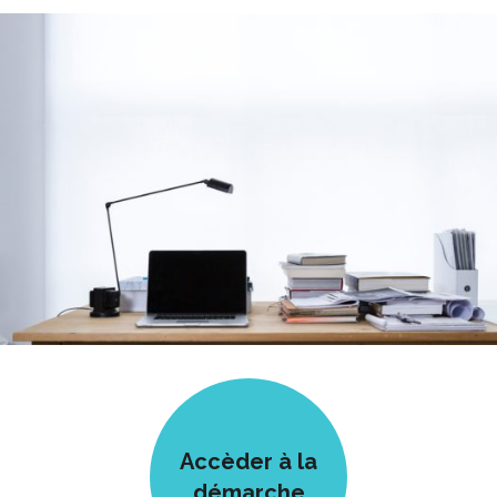
Accèder à la
démarche