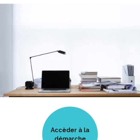
Accèder à la
démarche