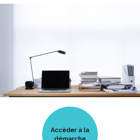
Accèder à la
démarche