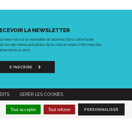
ECEVOIR LA NEWSLETTER
scrivez-vous à la newletter et recevez dans votre boîte
il les dernières actualités de la ville et restés informés des
énements à venir.
S'INSCRIRE
DITS
GERER LES COOKIES
n
Lien
Acce-
MON COMPTE CITOYEN
Tout accepter
Tout refuser
PERSONNALISER
s
vers
o
le
mpte
compte
k
tter
Instagram