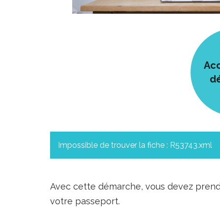
Acc
d
Impossible de trouver la fiche : R53743.xml
Avec cette démarche, vous devez prendr
votre passeport.