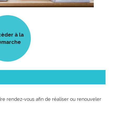
èder à la
émarche
e rendez-vous afin de réaliser ou renouveler