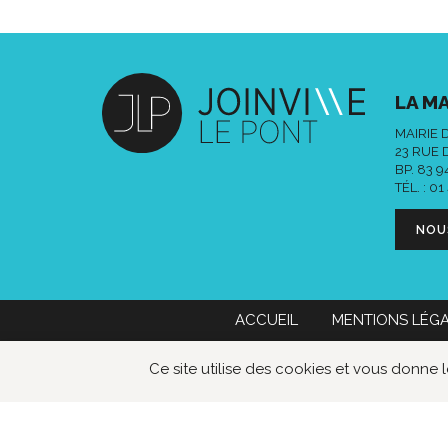
LA MA
MAIRIE 
23 RUE 
BP. 83 
TÉL. :
01
NOU
ACCUEIL
MENTIONS LÉG
Mairie de Joinville-le-Pont
01 49 76
Ce site utilise des cookies et vous donne 