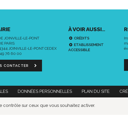
IRIE
À VOIR AUSSI...
R
DE JOINVILLE-LE-PONT
CRÉDITS
In
DE PARIS
ma
ETABLISSEMENT
94344 JOINVILLE-LE-PONT CEDEX
év
ACCESSIBLE
 49 76 60 00
S CONTACTER
ALES
DONNÉES PERSONNELLES
PLAN DU SITE
CRÉ
 60 00
Nous contacter
le contrôle sur ceux que vous souhaitez activer.
Données
Lien
Lie
personnelles
vers
ver
le
le
compte
co
Faceboo
Twi