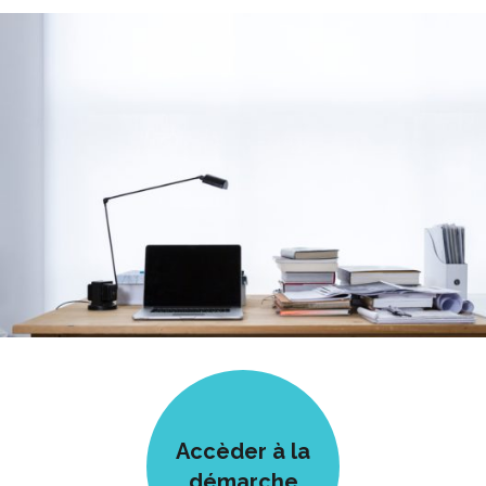
Accèder à la
démarche