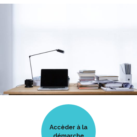
Accèder à la
démarche