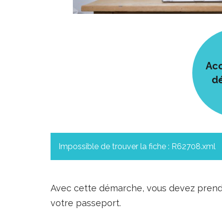
Acc
d
Impossible de trouver la fiche : R62708.xml
Avec cette démarche, vous devez prendr
votre passeport.