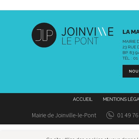
LA MA
MAIRIE 
23 RUE 
BP. 83 
TÉL. :
01
NOU
ACCUEIL
MENTIONS LÉG
Mairie de Joinville-le-Pont
01 49 76