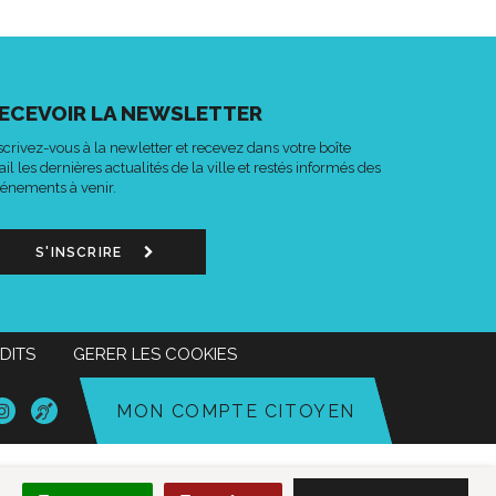
ECEVOIR LA NEWSLETTER
scrivez-vous à la newletter et recevez dans votre boîte
il les dernières actualités de la ville et restés informés des
énements à venir.
S'INSCRIRE
DITS
GERER LES COOKIES
n
Lien
Acce-
MON COMPTE CITOYEN
s
vers
o
le
mpte
compte
k
tter
Instagram