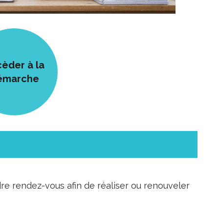
èder à la
émarche
e rendez-vous afin de réaliser ou renouveler