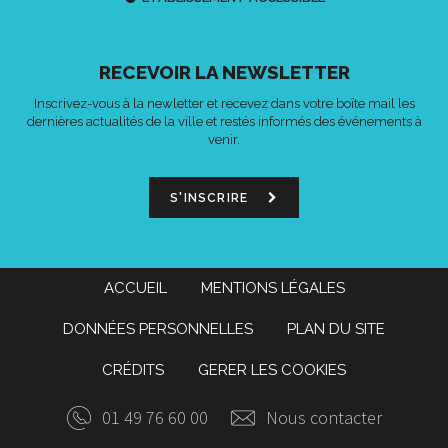
RECEVOIR LA NEWSLETTER
Inscrivez-vous à la newletter et recevez dans votre boîte mail les
dernières actualités de la ville et restés informés des événements à
venir.
S'INSCRIRE
ACCUEIL
MENTIONS LÉGALES
DONNÉES PERSONNELLES
PLAN DU SITE
CRÉDITS
GERER LES COOKIES
01 49 76 60 00
Nous contacter