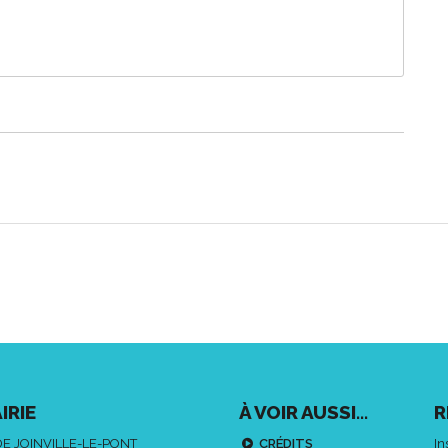
IRIE
À VOIR AUSSI...
R
DE JOINVILLE-LE-PONT
CRÉDITS
In