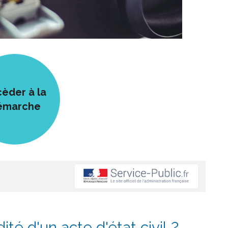
èder à la
émarche
ité d'un acte d'état civil ?