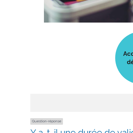
Acc
d
Question-réponse
Y a-t-il une durée de valid