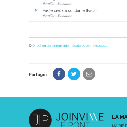
Famille - Scolarité
Pacte civil de solidarité (Pacs)
Famille - Scolarité
©
Direction de l'information légale et administrative
Partager
LA MA
MAIRIE 