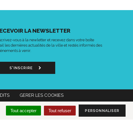
ECEVOIR LA NEWSLETTER
scrivez-vous à la newletter et recevez dans votre boîte
il les dernières actualités de la ville et restés informés des
énements à venir.
S'INSCRIRE
DITS
GERER LES COOKIES
n
Lien
Acce-
MON COMPTE CITOYEN
Tout accepter
Tout refuser
PERSONNALISER
s
vers
o
le
mpte
compte
k
tter
Instagram