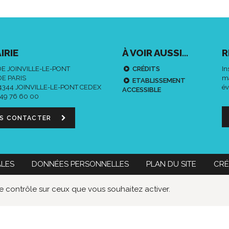
IRIE
À VOIR AUSSI...
R
DE JOINVILLE-LE-PONT
CRÉDITS
In
DE PARIS
ma
ETABLISSEMENT
94344 JOINVILLE-LE-PONT CEDEX
év
ACCESSIBLE
 49 76 60 00
S CONTACTER
ALES
DONNÉES PERSONNELLES
PLAN DU SITE
CRÉ
 60 00
Nous contacter
Données
Lien
Lie
le contrôle sur ceux que vous souhaitez activer.
personnelles
vers
ver
le
le
compte
co
Faceboo
Twi