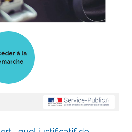
èder à la
émarche
t : quel justificatif de