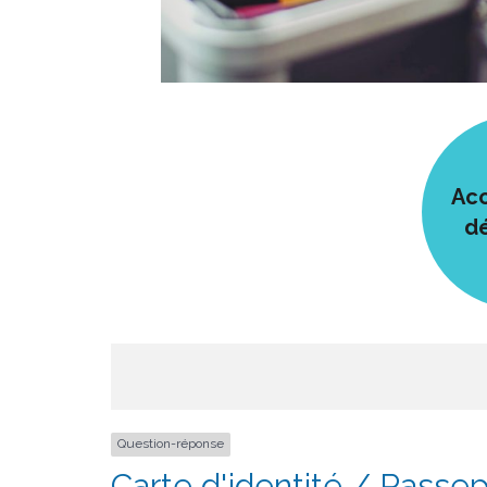
Acc
d
Question-réponse
Carte d'identité / Passepor