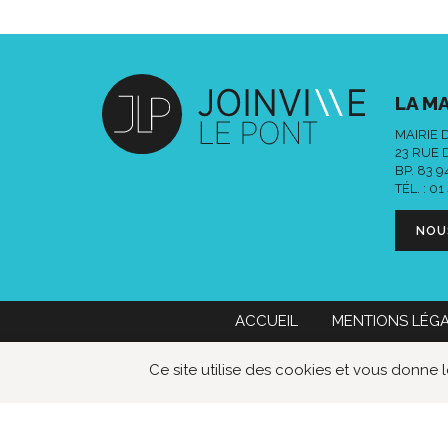
LA MA
MAIRIE 
23 RUE 
BP. 83 
TÉL. :
01
NOU
ACCUEIL
MENTIONS LÉG
Mairie de Joinville-le-Pont
01 49 76
Ce site utilise des cookies et vous donne 