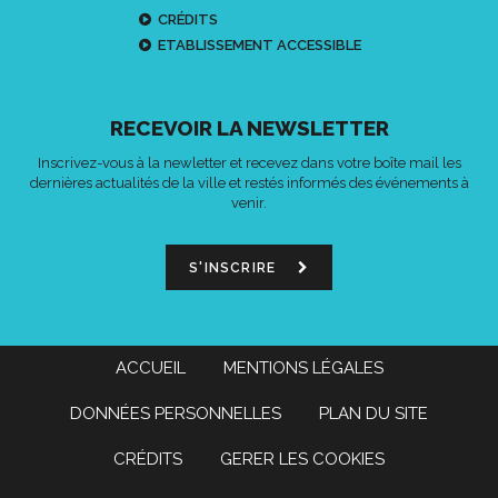
CRÉDITS
ETABLISSEMENT ACCESSIBLE
RECEVOIR LA NEWSLETTER
Inscrivez-vous à la newletter et recevez dans votre boîte mail les
dernières actualités de la ville et restés informés des événements à
venir.
S'INSCRIRE
ACCUEIL
MENTIONS LÉGALES
DONNÉES PERSONNELLES
PLAN DU SITE
CRÉDITS
GERER LES COOKIES