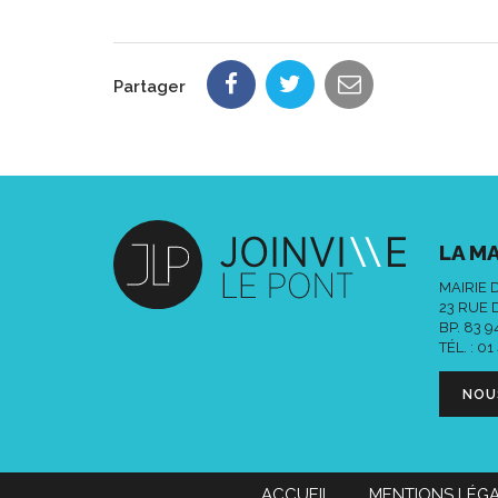
Partager
LA MA
MAIRIE 
23 RUE 
BP. 83 
TÉL. :
01
NOU
ACCUEIL
MENTIONS LÉG