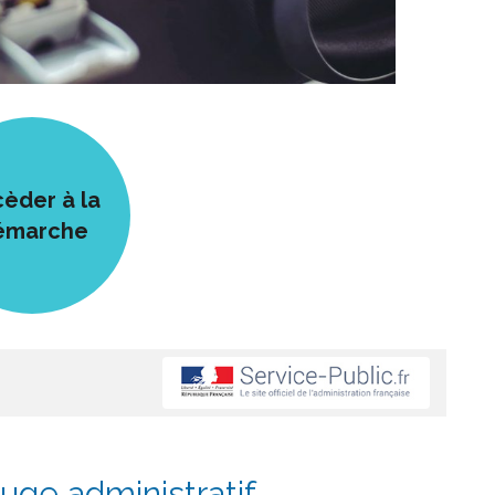
èder à la
émarche
juge administratif