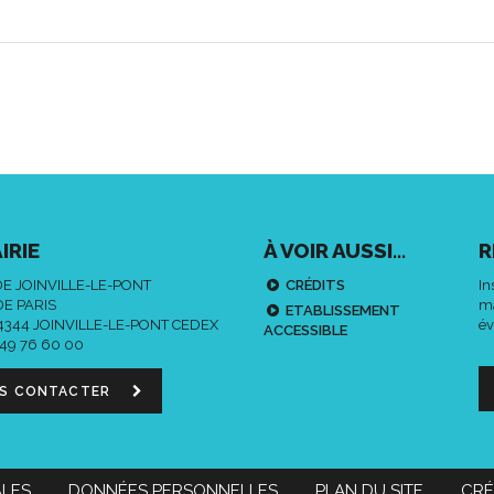
IRIE
À VOIR AUSSI...
R
DE JOINVILLE-LE-PONT
CRÉDITS
In
DE PARIS
ma
ETABLISSEMENT
94344 JOINVILLE-LE-PONT CEDEX
év
ACCESSIBLE
 49 76 60 00
S CONTACTER
ALES
DONNÉES PERSONNELLES
PLAN DU SITE
CRÉ