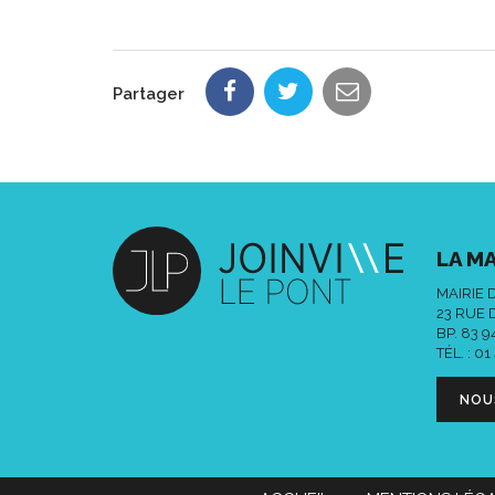
Partager
LA MA
MAIRIE 
23 RUE 
BP. 83 
TÉL. :
01
NOU