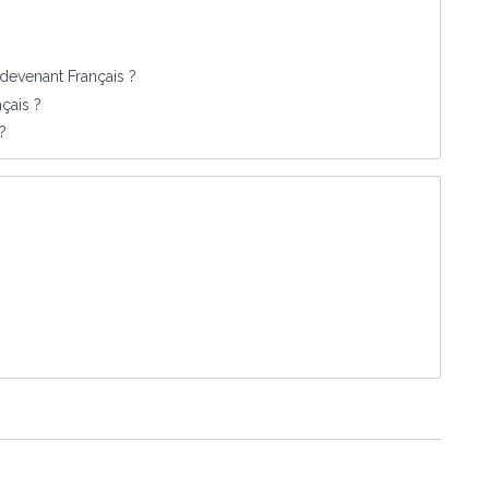
devenant Français ?
nçais ?
?