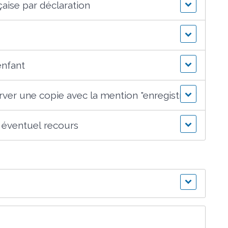
çaise par déclaration
enfant
erver une copie avec la mention "enregistrée"
un éventuel recours