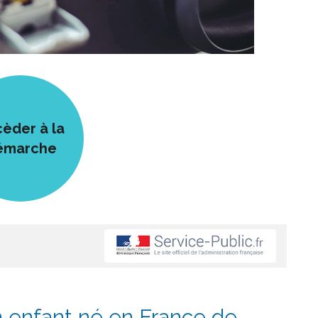
èder à la
émarche
un enfant né en France de