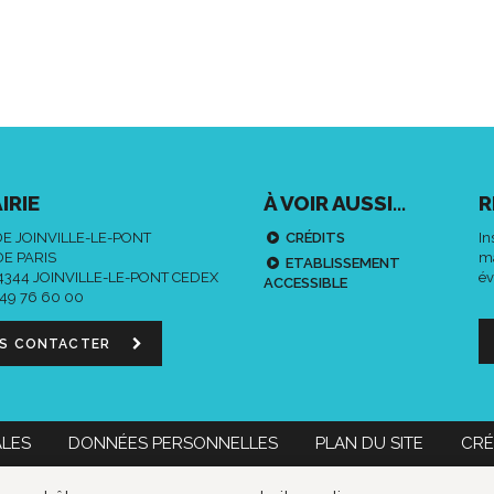
IRIE
À VOIR AUSSI...
R
DE JOINVILLE-LE-PONT
CRÉDITS
In
DE PARIS
ma
ETABLISSEMENT
94344 JOINVILLE-LE-PONT CEDEX
év
ACCESSIBLE
 49 76 60 00
S CONTACTER
ALES
DONNÉES PERSONNELLES
PLAN DU SITE
CRÉ