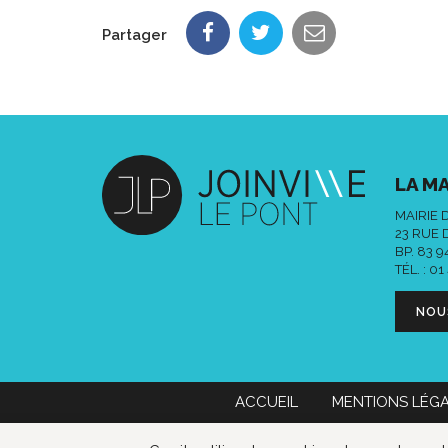
Partager
LA MA
MAIRIE 
23 RUE 
BP. 83 
TÉL. :
01
NOU
ACCUEIL
MENTIONS LÉG