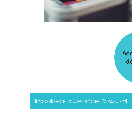
Acc
d
Impossible de trouver la fiche : R12420.xml