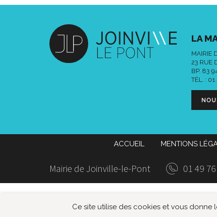
LA MA
MAIRIE 
23 RUE 
BP. 83 
TÉL. :
01
NOU
ACCUEIL
MENTIONS LÉG
Mairie de Joinville-le-Pont
01 49 76
Ce site utilise des cookies et vous donne 