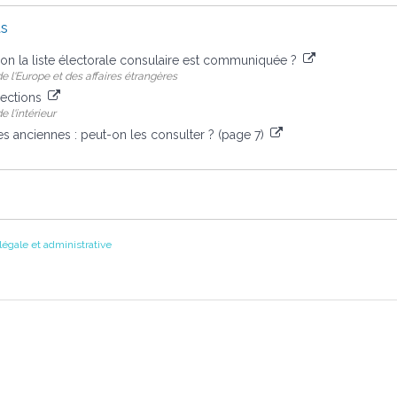
us
ion la liste électorale consulaire est communiquée ?
e l'Europe et des affaires étrangères
lections
 l'intérieur
les anciennes : peut-on les consulter ? (page 7)
 légale et administrative