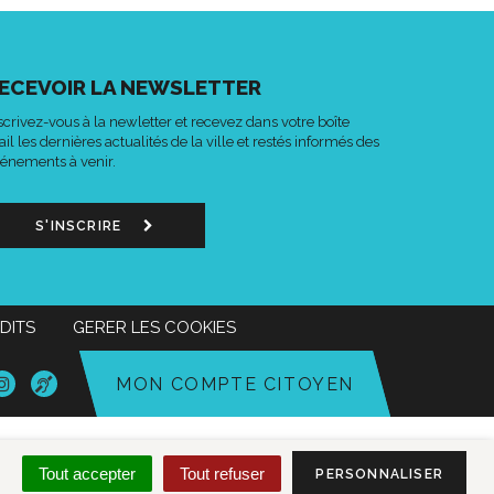
ECEVOIR LA NEWSLETTER
scrivez-vous à la newletter et recevez dans votre boîte
il les dernières actualités de la ville et restés informés des
énements à venir.
S'INSCRIRE
DITS
GERER LES COOKIES
n
Lien
Acce-
MON COMPTE CITOYEN
s
vers
o
le
mpte
compte
k
tter
Instagram
Tout accepter
Tout refuser
PERSONNALISER