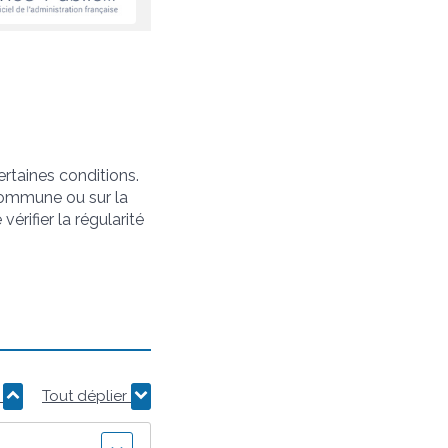
certaines conditions.
e commune ou sur la
érifier la régularité
r
Tout déplier