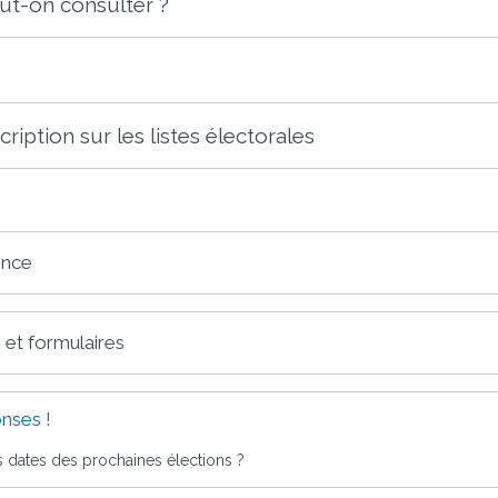
eut-on consulter ?
scription sur les listes électorales
ence
 et formulaires
nses !
s dates des prochaines élections ?