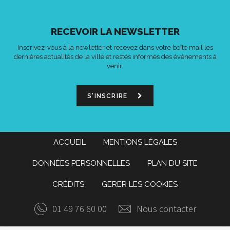
RECEVOIR LA NEWSLETTER
Inscrivez-vous à la newletter et recevez dans votre boîte mail les
dernières actualités de la ville et restés informés des événements à
venir.
S'INSCRIRE
ACCUEIL
MENTIONS LÉGALES
DONNÉES PERSONNELLES
PLAN DU SITE
CRÉDITS
GERER LES COOKIES
01 49 76 60 00
Nous contacter