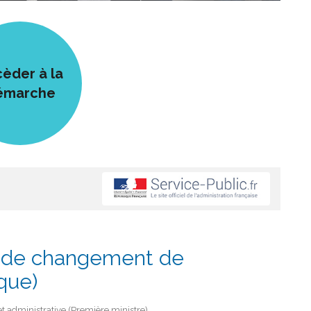
èder à la
émarche
is de changement de
que)
e et administrative (Première ministre)