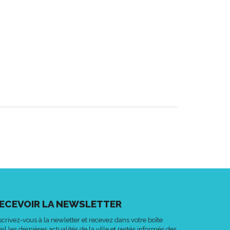
ECEVOIR LA NEWSLETTER
scrivez-vous à la newletter et recevez dans votre boîte
il les dernières actualités de la ville et restés informés des