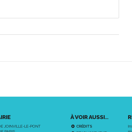
IRIE
À VOIR AUSSI...
R
DE JOINVILLE-LE-PONT
CRÉDITS
In
DE PARIS
ma