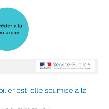
èder à la
émarche
lier est-elle soumise à la
et administrative (Première ministre)