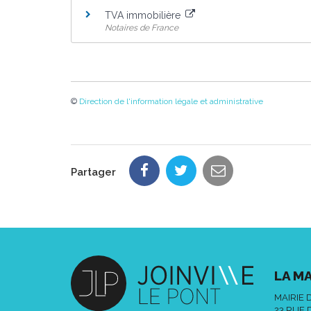
TVA immobilière
Notaires de France
©
Direction de l'information légale et administrative
Partager
LA MA
MAIRIE 
23 RUE 