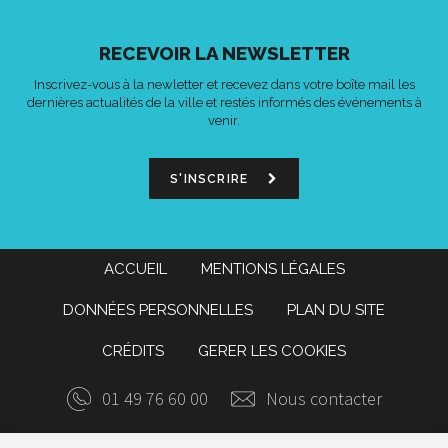
RECEVOIR LA NEWSLETTER
Inscrivez-vous à la newletter et recevez dans votre boîte mail les
dernières actualités de la ville et restés informés des événements à
venir.
S'INSCRIRE
ACCUEIL
MENTIONS LÉGALES
DONNÉES PERSONNELLES
PLAN DU SITE
CRÉDITS
GERER LES COOKIES
01 49 76 60 00
Nous contacter