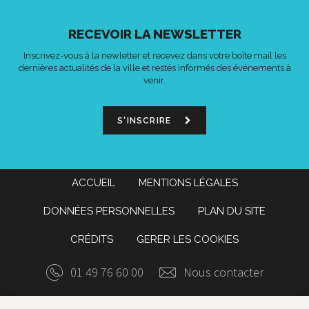
RECEVOIR LA NEWSLETTER
Inscrivez-vous à la newletter et recevez dans votre boîte mail les
dernières actualités de la ville et restés informés des événements à
venir.
S'INSCRIRE
ACCUEIL
MENTIONS LÉGALES
DONNÉES PERSONNELLES
PLAN DU SITE
CRÉDITS
GERER LES COOKIES
01 49 76 60 00
Nous contacter