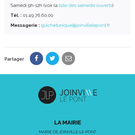
Samedi 9h-12h (voir la
liste des samedis ouverts
)
Tél. :
01.49.76.60.00
Messagerie :
guichetunique@joinvillelepont.fr
Partager
LA MAIRIE
MAIRIE DE JOINVILLE-LE-PONT