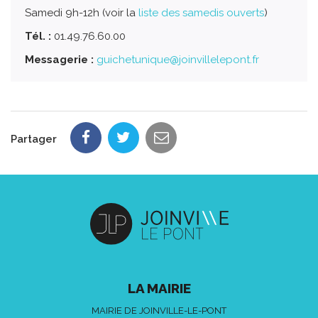
Samedi 9h-12h (voir la
liste des samedis ouverts
)
Tél. :
01.49.76.60.00
Messagerie :
guichetunique@joinvillelepont.fr
Partager
LA MAIRIE
MAIRIE DE JOINVILLE-LE-PONT