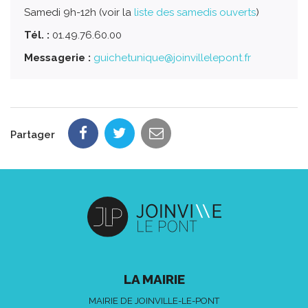
Samedi 9h-12h (voir la
liste des samedis ouverts
)
Tél. :
01.49.76.60.00
Messagerie :
guichetunique@joinvillelepont.fr
Partager
LA MAIRIE
MAIRIE DE JOINVILLE-LE-PONT