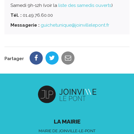
Samedi 9h-12h (voir la
liste des samedis ouverts
)
Tél. :
01.49.76.60.00
Messagerie :
guichetunique@joinvillelepont.fr
Partager
LA MAIRIE
MAIRIE DE JOINVILLE-LE-PONT